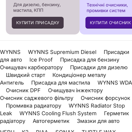
Для дизелю, бензину,
Технічні очисники,
мастила, КПП
промивки систем
КУПИТИ ПРИСАДКУ
КУПИТИ ОЧИСНИК
WYNNS
WYNNS Supremium Diesel
Присадки
для авто
Ice Proof
Присадка для бензину
Очищувач карбюратору
Присадки для дизелю
Швидкий старт
Кондиціонер металу
Антигель
Присадка для мастила
WYNNS WDA
Очисник DPF
Очищувач інжектору
Очисник саджевого фільтру
Очисник форсунок
Промивка радиатору
WYNNS Radiator Stop
Leak
WYNNS Cooling Flush System
Герметик
радіатору
Автогерметик
Змазки для авто