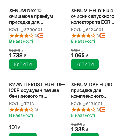
XENUM Nex 10
XENUM I-Flux Fluid
очищаюча преміум
очисник впускного
присадка для
колектора та EGR
дизельного палива 1 л
дизельного двигуна 1 л
3390001
6124001
КОД:
КОД:
(3)
(3)
В наявності
В наявності
1 829
1 121
₴
₴
1 738
1 065
₴
₴
КУПИТИ
КУПИТИ
K2 ANTI FROST FUEL DE-
XENUM DPF FLUID
ICER осушувач палива
присадка для
бензинового та
комплексного
дизельного двигуна 50
очищення фільтра сажі 1
T313
6131001
КОД:
КОД:
мл
л
(3)
(3)
В наявності
В наявності
1 408
₴
‍101‍
₴
1 338
₴