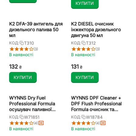
КУПИТИ
K2 DFA-39 антигель для
K2 DIESEL очисник
дизельного палива 50
інжектора дизельного
мл
двигуна 50 мл
T310
T312
КОД:
КОД:
(3)
(3)
В наявності
В наявності
‍132‍
‍131‍
₴
₴
КУПИТИ
КУПИТИ
WYNNS Dry Fuel
WYNNS DPF Cleaner +
Professional Formula
DPF Flush Professional
осушувач паливної
Formula очисник та
системи 325 мл
промивання фільтра
W71851
W18784
КОД:
КОД:
сажі 2х1 л
(4)
(4)
В наявності
В наявності