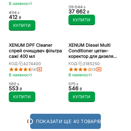
В наявності
39 644
₴
37 662
₴
‍434‍
₴
‍412‍
₴
КУПИТИ
КУПИТИ
XENUM DPF Cleaner
XENUM Diesel Multi
спрей очищувач фільтра
Conditioner цетан-
сажі 400 мл
коректор для дизеля
1:1000 250 мл
4274400
3185250
КОД:
КОД:
(4)
(3)
В наявності
В наявності
‍582‍
‍575‍
₴
₴
‍553‍
‍546‍
₴
₴
КУПИТИ
КУПИТИ
ПОКАЗАТИ ЩЕ 40 ТОВАРІВ