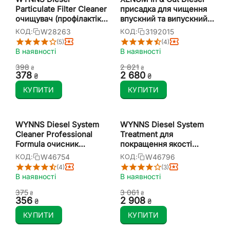
Particulate Filter Cleaner
присадка для чищення
очищувач (профілактіка)
впускний та випускний
фільтра сажі 325 мл
систем дизельного
W28263
3192015
КОД:
КОД:
двигуна 1,5 л
(5)
(4)
В наявності
В наявності
‍398‍
2 821
₴
₴
‍378‍
2 680
₴
₴
КУПИТИ
КУПИТИ
WYNNS Diesel System
WYNNS Diesel System
Cleaner Professional
Treatment для
Formula очисник
покращення якості
дизельної паливної
дизельного палива 5 л
W46754
W46796
КОД:
КОД:
системи 325 мл
(4)
(3)
В наявності
В наявності
‍375‍
3 061
₴
₴
‍356‍
2 908
₴
₴
КУПИТИ
КУПИТИ