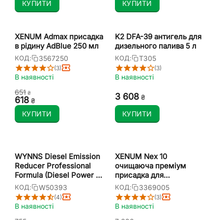
КУПИТИ
КУПИТИ
XENUM Admax присадка
K2 DFA-39 антигель для
в рідину AdBlue 250 мл
дизельного палива 5 л
3567250
T305
КОД:
КОД:
(3)
(3)
В наявності
В наявності
‍651‍
₴
3 608
₴
‍618‍
₴
КУПИТИ
КУПИТИ
WYNNS Diesel Emission
XENUM Nex 10
Reducer Professional
очищаюча преміум
Formula (Diesel Power 3)
присадка для
Супер очищувач
дизельного палива 5 л
W50393
3369005
КОД:
КОД:
паливної системи
(4)
(3)
дизеля 500 мл
В наявності
В наявності