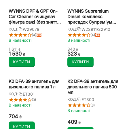
WYNNS DPF & GPF On-
WYNNS Supremium
Car Cleaner очищувач
Diesel комплекс
фільтра сажі (без зняття)
присадок Супреміум
500 мл
для покращення якості
W29079
W22911/22910
КОД:
КОД:
дизеля 250 мл
(4)
(4)
В наявності
В наявності
1 611
‍340‍
₴
₴
1 530
‍323‍
₴
₴
КУПИТИ
КУПИТИ
K2 DFA-39 антигель для
K2 DFA-39 антигель для
дизельного палива 1 л
дизельного палива 500
мл
ET301
КОД:
ET300
КОД:
(3)
В наявності
(3)
В наявності
‍704‍
₴
‍409‍
₴
КУПИТИ