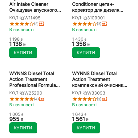
Air Intake Cleaner
Conditioner цетан-
Очищувач впускного
коректор для дизеля
колектору для
1:1000 1 л
W11495
3109001
КОД:
КОД:
дизельних і бензинових
(3)
(3)
двигунів 1л
В наявності
В наявності
1 198
1 430
₴
₴
1 138
1 358
₴
₴
КУПИТИ
КУПИТИ
WYNNS Diesel Total
WYNNS Diesel Total
Action Treatment
Action Treatment
Professional Formula
комплексний очисник
комплексна присадка
дизельної системи 500
W25290
W33093
КОД:
КОД:
для очищення та
мл
(4)
(3)
догляду за дизельною
В наявності
В наявності
паливною системою
1 005
1 643
1000 мл
₴
₴
‍955‍
1 561
₴
₴
КУПИТИ
КУПИТИ