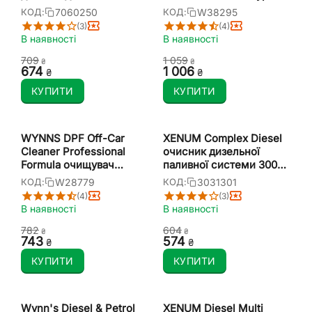
мл
дизельних двигунів
7060250
W38295
КОД:
КОД:
(турбо-дизеля) 1000 мл
(3)
(4)
В наявності
В наявності
‍709‍
1 059
₴
₴
‍674‍
1 006
₴
₴
КУПИТИ
КУПИТИ
WYNNS DPF Off-Car
XENUM Complex Diesel
Cleaner Professional
очисник дизельної
Formula очищувач
паливної системи 300
фільтра сажі (знятого з
мл
W28779
3031301
КОД:
КОД:
авто) 500 мл
(4)
(3)
В наявності
В наявності
‍782‍
‍604‍
₴
₴
‍743‍
‍574‍
₴
₴
КУПИТИ
КУПИТИ
Wynn's Diesel & Petrol
XENUM Diesel Multi