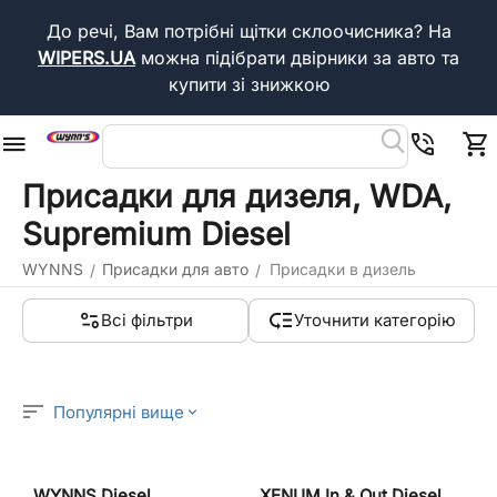
До речі, Вам потрібні щітки склоочисника?
На
WIPERS.UA
можна підібрати двірники за авто та
купити зі знижкою
Присадки для дизеля, WDA,
Supremium Diesel
WYNNS
Присадки для авто
Присадки в дизель
/
/
Всі фільтри
Уточнити категорію
Популярні вище
WYNNS Diesel
XENUM In & Out Diesel