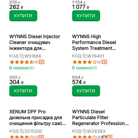
‍276‍
1 134
₴
₴
‍262‍
1 077
₴
₴
КУПИТИ
КУПИТИ
WYNNS Diesel Injector
WYNNS High
Cleaner очищувач
Performance Diesel
інжектора для
System Treatment
дизельного двигуна 325
присадка для догляду за
W51668
W76401
КОД:
КОД:
мл
паливною системою та
(4)
(4)
зниження витрати 500
В наявності
В наявності
мл
‍320‍
‍604‍
₴
₴
‍304‍
‍574‍
₴
₴
КУПИТИ
КУПИТИ
XENUM DPF Pro
WYNNS Diesel
дизельна присадка для
Particulate Filter
очищення фільтру сажі,
Regenerator Professional
турбокомпресора і
Formula очисник
3215350
W28393
КОД:
КОД:
каталізатора 350 мл
(відновник) фільтра сажі
(3)
(4)