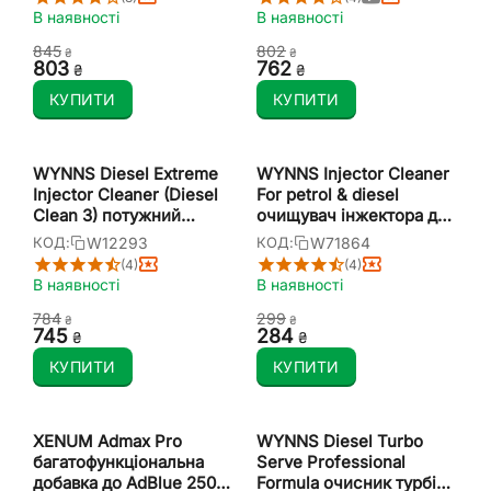
500 мл
В наявності
В наявності
‍845‍
‍802‍
₴
₴
‍803‍
‍762‍
₴
₴
КУПИТИ
КУПИТИ
WYNNS Diesel Extreme
WYNNS Injector Cleaner
Injector Cleaner (Diesel
For petrol & diesel
Clean 3) потужний
очищувач інжектора для
очищувач дизельних
бензинових та
W12293
W71864
КОД:
КОД:
форсунок 500 мл
дизельних двигунів 325
(4)
(4)
мл
В наявності
В наявності
‍784‍
‍299‍
₴
₴
‍745‍
‍284‍
₴
₴
КУПИТИ
КУПИТИ
XENUM Admax Pro
WYNNS Diesel Turbo
багатофункціональна
Serve Professional
добавка до AdBlue 250
Formula очисник турбіни