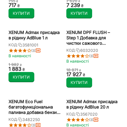
‍755‍
7 620
₴
₴
‍717‍
7 239
₴
₴
КУПИТИ
КУПИТИ
XENUM Admax присадка
XENUM DPF FLUSH –
в рідину AdBlue 1 л
Step 1 Добавка для
чистки сажового
3581001
КОД:
фільтра 20 л
6032020
КОД:
(3)
В наявності
(3)
В наявності
1 982
₴
1 883
₴
18 871
₴
17 927
₴
КУПИТИ
КУПИТИ
XENUM Eco Fuel
XENUM Admax присадка
багатофункціональна
в рідину AdBlue 20 л
паливна добавка бензин/
3567020
КОД:
дизель 250 мл
3482250
КОД:
(3)
В наявності
(3)