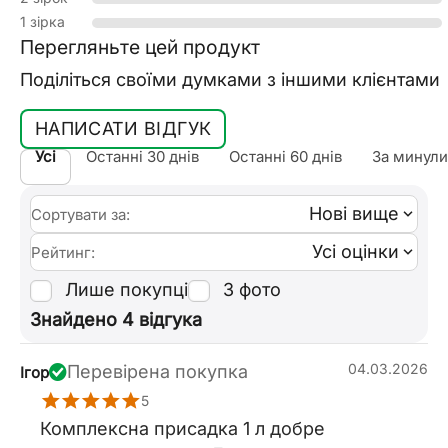
1 зірка
Перегляньте цей продукт
Поділіться своїми думками з іншими клієнтами
НАПИСАТИ ВІДГУК
Усі
Останні 30 днів
Останні 60 днів
За минули
Нові вище
Сортувати за:
Усі оцінки
Рейтинг:
Лише покупці
З фото
Знайдено 4 відгука
04.03.2026
Перевірена покупка
Ігор
5
Комплексна присадка 1 л добре