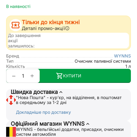
В наявності
Тільки до кінця тижні
Деталі промо-акції
До завершення
акції
залишилось:
Бренд
WYNNS
Тип
Очисник паливної системи
Кількість
1 л
+
−
КУПИТИ
Швидка доставка
"Нова Пошта" - курʼєр, на відділення, в поштомат
в середньому за 1-2 дні
Докладніше про доставку
Офіційний магазин WYNNS
WYNNS - бельгійські додатки, присадки, очисники
систем автомобіля