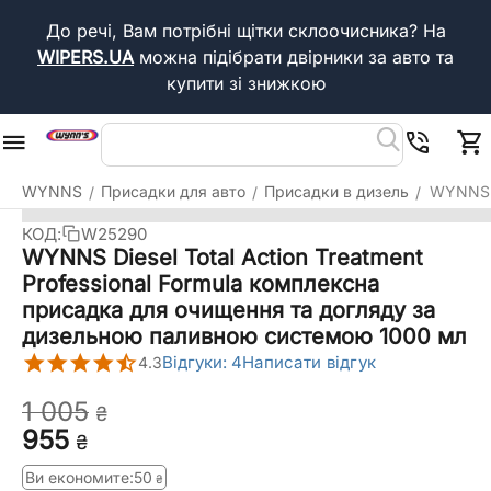
До речі, Вам потрібні щітки склоочисника?
На
WIPERS.UA
можна підібрати двірники за авто та
купити зі знижкою
WYNNS
Присадки для авто
Присадки в дизель
WYNNS D
/
/
/
КОД:
W25290
WYNNS Diesel Total Action Treatment
Professional Formula комплексна
присадка для очищення та догляду за
дизельною паливною системою 1000 мл
Відгуки: 4
Написати відгук
4.3
1 005
₴
‍955‍
₴
Ви економите:
‍50‍
₴