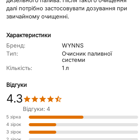
дизельного палива. Після такого очищення
далі потрібно застосовувати дозування при
звичайному очищенні.
Характеристики
Бренд:
WYNNS
Тип:
Очисник паливної
системи
Кількість:
1 л
Відгуки
4.3
Відгуки: 4
5 зірка
4 зірок
3 зірок
2 зірок