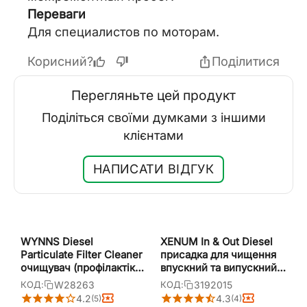
Переваги
Для специалистов по моторам.
Корисний?
Поділитися
Перегляньте цей продукт
Поділіться своїми думками з іншими
клієнтами
НАПИСАТИ ВІДГУК
WYNNS Diesel
XENUM In & Out Diesel
Particulate Filter Cleaner
присадка для чищення
очищувач (профілактіка)
впускний та випускний
фільтра сажі 325 мл
систем дизельного
W28263
3192015
КОД:
КОД:
двигуна 1,5 л
4.2
4.3
(5)
(4)