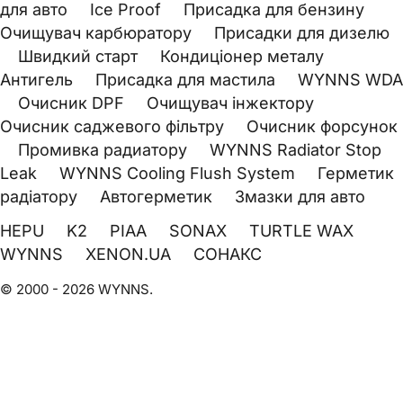
для авто
Ice Proof
Присадка для бензину
Очищувач карбюратору
Присадки для дизелю
Швидкий старт
Кондиціонер металу
Антигель
Присадка для мастила
WYNNS WDA
Очисник DPF
Очищувач інжектору
Очисник саджевого фільтру
Очисник форсунок
Промивка радиатору
WYNNS Radiator Stop
Leak
WYNNS Cooling Flush System
Герметик
радіатору
Автогерметик
Змазки для авто
HEPU
K2
PIAA
SONAX
TURTLE WAX
WYNNS
XENON.UA
СОНАКС
© 2000 - 2026 WYNNS.