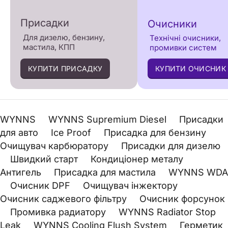
Присадки
Очисники
Для дизелю, бензину,
Технічні очисники,
мастила, КПП
промивки систем
КУПИТИ ПРИСАДКУ
КУПИТИ ОЧИСНИК
WYNNS
WYNNS Supremium Diesel
Присадки
для авто
Ice Proof
Присадка для бензину
Очищувач карбюратору
Присадки для дизелю
Швидкий старт
Кондиціонер металу
Антигель
Присадка для мастила
WYNNS WDA
Очисник DPF
Очищувач інжектору
Очисник саджевого фільтру
Очисник форсунок
Промивка радиатору
WYNNS Radiator Stop
Leak
WYNNS Cooling Flush System
Герметик