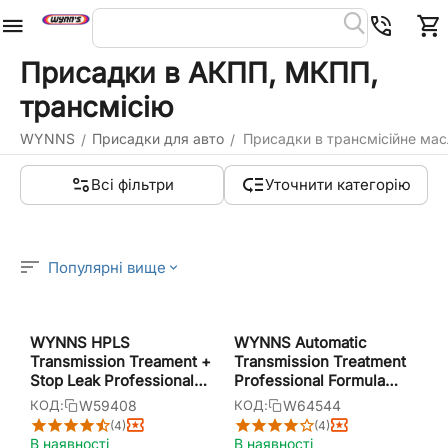
Присадки в АКПП, МКПП,
трансмісію
WYNNS
Присадки для авто
Присадки в трансмісійне мас
/
/
Всі фільтри
Уточнити категорію
Популярні вище
WYNNS HPLS
WYNNS Automatic
Transmission Treament +
Transmission Treatment
Stop Leak Professional
Professional Formula
Formula присадка в
присадка в АКПП для
W59408
W64544
КОД:
КОД:
МКПП та ГУР для
зниження зносу та
(4)
(4)
зниження тертя + стоп-
покращення роботи 325
В наявності
В наявності