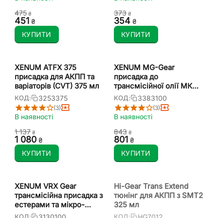
теч 125 мл
мл
‍475‍
‍373‍
₴
₴
‍451‍
‍354‍
₴
₴
КУПИТИ
КУПИТИ
XENUM ATFX 375
XENUM MG-Gear
присадка для АКПП та
присадка до
варіаторів (CVT) 375 мл
трансмісійної олії МКПП
100 мл
3253375
3383100
КОД:
КОД:
(3)
(3)
В наявності
В наявності
1 137
‍843‍
₴
₴
1 080
‍801‍
₴
₴
КУПИТИ
КУПИТИ
XENUM VRX Gear
Hi-Gear Trans Extend
трансмісійна присадка з
тюнінг для АКПП з SMT2
естерами та мікро-
325 мл
керамікою 100 мл
3130100
HG7012
КОД:
КОД: