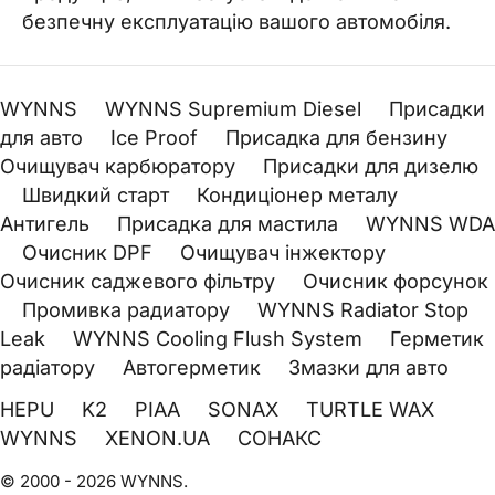
безпечну експлуатацію вашого автомобіля.
WYNNS
WYNNS Supremium Diesel
Присадки
для авто
Ice Proof
Присадка для бензину
Очищувач карбюратору
Присадки для дизелю
Швидкий старт
Кондиціонер металу
Антигель
Присадка для мастила
WYNNS WDA
Очисник DPF
Очищувач інжектору
Очисник саджевого фільтру
Очисник форсунок
Промивка радиатору
WYNNS Radiator Stop
Leak
WYNNS Cooling Flush System
Герметик
радіатору
Автогерметик
Змазки для авто
HEPU
K2
PIAA
SONAX
TURTLE WAX
WYNNS
XENON.UA
СОНАКС
© 2000 - 2026 WYNNS.