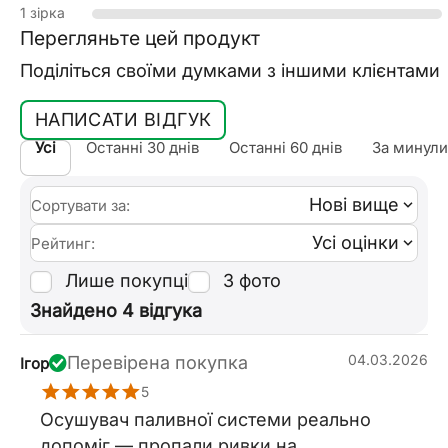
1 зірка
Перегляньте цей продукт
Поділіться своїми думками з іншими клієнтами
НАПИСАТИ ВІДГУК
Усі
Останні 30 днів
Останні 60 днів
За минули
Нові вище
Сортувати за:
Усі оцінки
Рейтинг:
Лише покупці
З фото
Знайдено 4 відгука
04.03.2026
Перевірена покупка
Ігор
5
Осушувач паливної системи реально
допоміг — пропали ривки на