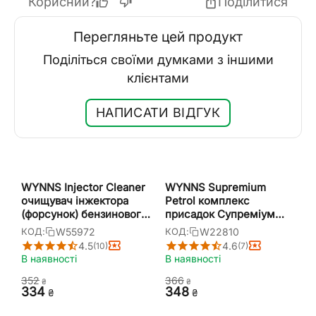
Корисний?
Поділитися
Перегляньте цей продукт
Поділіться своїми думками з іншими
клієнтами
НАПИСАТИ ВІДГУК
WYNNS Injector Cleaner
WYNNS Supremium
очищувач інжектора
Petrol комплекс
(форсунок) бензинового
присадок Супреміум
двигуна 325 мл
для покращення якості
W55972
W22810
КОД:
КОД:
палива 250 мл
4.5
4.6
(10)
(7)
В наявності
В наявності
‍352‍
‍366‍
₴
₴
‍334‍
‍348‍
₴
₴