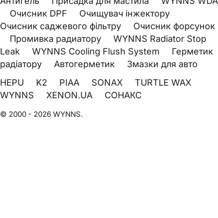
Антигель
Присадка для мастила
WYNNS WDA
Очисник DPF
Очищувач інжектору
Очисник саджевого фільтру
Очисник форсунок
Промивка радиатору
WYNNS Radiator Stop
Leak
WYNNS Cooling Flush System
Герметик
радіатору
Автогерметик
Змазки для авто
HEPU
K2
PIAA
SONAX
TURTLE WAX
WYNNS
XENON.UA
СОНАКС
© 2000 - 2026 WYNNS.