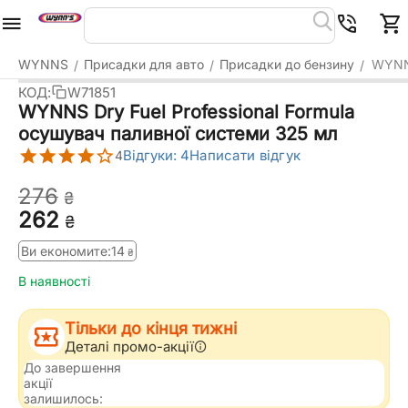
WYNNS
Присадки для авто
Присадки до бензину
WYNNS
/
/
/
КОД:
W71851
WYNNS Dry Fuel Professional Formula
осушувач паливної системи 325 мл
Відгуки: 4
Написати відгук
4
‍276‍
₴
‍262‍
₴
Ви економите:
‍14‍
₴
В наявності
Тільки до кінця тижні
Деталі промо-акції
До завершення
акції
залишилось: