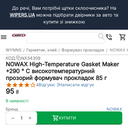
До речі, Вам потрібні щітки склоочисника?
На
WIPERS.UA
можна підібрати двірники за авто та
купити зі знижкою
WYNNS
Герметик, клей
Формувач прокладок
NOWAX Hi
/
/
/
КОД:
NX34309
NOWAX High-Temperature Gasket Maker
+290 ° С високотемпературний
прозорий формувач прокладок 85 г
Відгуки: 3
Написати відгук
4
‍95‍
₴
В наявності
Бренд
NOWAX
+
−
КУПИТИ