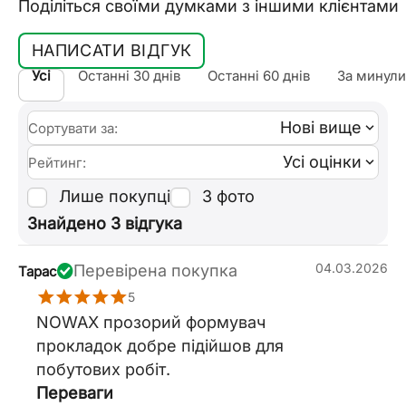
Поділіться своїми думками з іншими клієнтами
НАПИСАТИ ВІДГУК
Усі
Останні 30 днів
Останні 60 днів
За минули
Нові вище
Сортувати за:
Усі оцінки
Рейтинг:
Лише покупці
З фото
Знайдено 3 відгука
04.03.2026
Перевірена покупка
Тарас
5
NOWAX прозорий формувач
прокладок добре підійшов для
побутових робіт.
Переваги