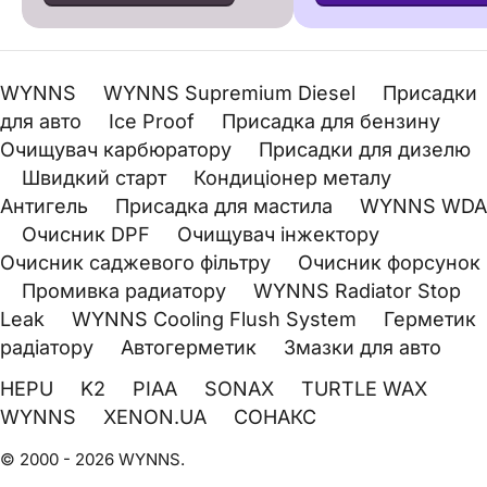
WYNNS
WYNNS Supremium Diesel
Присадки
для авто
Ice Proof
Присадка для бензину
Очищувач карбюратору
Присадки для дизелю
Швидкий старт
Кондиціонер металу
Антигель
Присадка для мастила
WYNNS WDA
Очисник DPF
Очищувач інжектору
Очисник саджевого фільтру
Очисник форсунок
Промивка радиатору
WYNNS Radiator Stop
Leak
WYNNS Cooling Flush System
Герметик
радіатору
Автогерметик
Змазки для авто
HEPU
K2
PIAA
SONAX
TURTLE WAX
WYNNS
XENON.UA
СОНАКС
© 2000 - 2026 WYNNS.