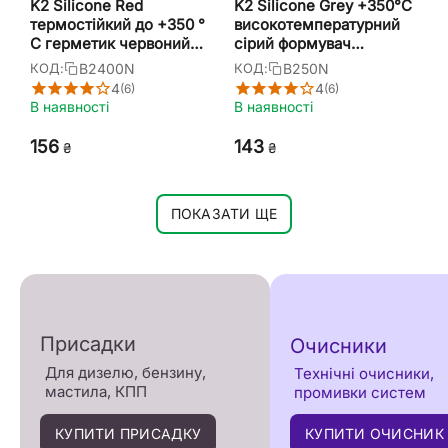
K2 Silicone Red
K2 Silicone Grey +350°С
термостійкий до +350 °
високотемпературний
С герметик червоний
сірий формувач
формувач прокладок 85
прокладок 85 г
B2400N
B250N
КОД:
КОД:
г
4
4
(6)
(6)
В наявності
В наявності
‍156‍
‍143‍
₴
₴
ПОКАЗАТИ ЩЕ
Присадки
Очисники
Для дизелю, бензину,
Технічні очисники,
мастила, КПП
промивки систем
КУПИТИ ПРИСАДКУ
КУПИТИ ОЧИСНИК