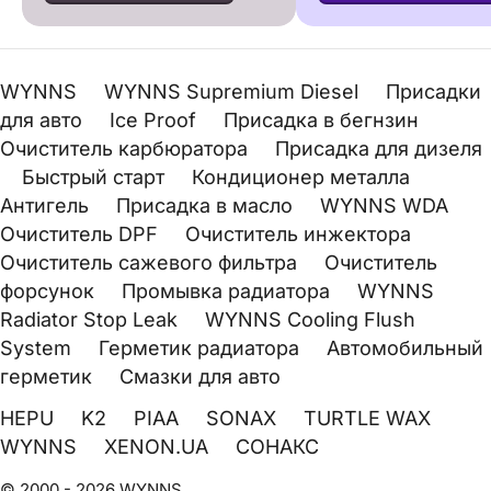
WYNNS
WYNNS Supremium Diesel
Присадки
для авто
Ice Proof
Присадка в бегнзин
Очиститель карбюратора
Присадка для дизеля
Быстрый старт
Кондиционер металла
Антигель
Присадка в масло
WYNNS WDA
Очиститель DPF
Очиститель инжектора
Очиститель сажевого фильтра
Очиститель
форсунок
Промывка радиатора
WYNNS
Radiator Stop Leak
WYNNS Cooling Flush
System
Герметик радиатора
Автомобильный
герметик
Смазки для авто
HEPU
K2
PIAA
SONAX
TURTLE WAX
WYNNS
XENON.UA
СОНАКС
© 2000 - 2026 WYNNS.