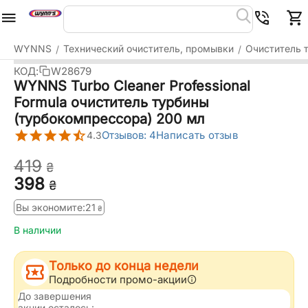
WYNNS
Технический очиститель, промывки
Очиститель 
/
/
КОД:
W28679
WYNNS Turbo Cleaner Professional
Formula очиститель турбины
(турбокомпрессора) 200 мл
Отзывов: 4
Написать отзыв
4.3
‍419‍
₴
‍398‍
₴
Вы экономите:
‍21‍
₴
В наличии
Только до конца недели
Подробности промо-акции
До завершения
акции осталось: