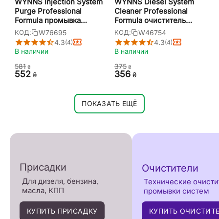
WYNNS Injection System
WYNNS Diesel System
Purge Professional
Cleaner Professional
Formula промывка
Formula очиститель
системы впрыска
дизельной топливной
W76695
W46754
КОД:
КОД:
бензинового двигателя 1
системы 325 мл
4.3
4.3
(4)
(4)
л
В наличии
В наличии
‍581‍
‍375‍
₴
₴
‍552‍
‍356‍
₴
₴
ПОКАЗАТЬ ЕЩЁ
Присадки
Очистители
Для дизеля, бензина,
Технические очисти
масла, КПП
промывки систем
КУПИТЬ ПРИСАДКУ
КУПИТЬ ОЧИСТИТ