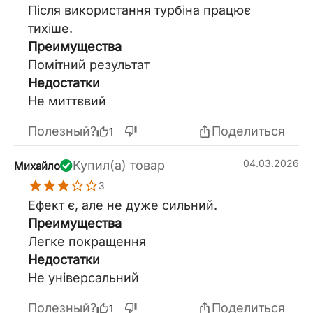
Після використання турбіна працює
тихіше.
Преимущества
Помітний результат
Недостатки
Не миттєвий
Полезный?
Поделиться
1
04.03.2026
Купил(а) товар
Михайло
3
Ефект є, але не дуже сильний.
Преимущества
Легке покращення
Недостатки
Не універсальний
Полезный?
Поделиться
1