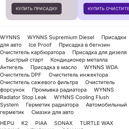
КУПИТЬ ПРИСАДКУ
КУПИТЬ ОЧИСТИТ
WYNNS
WYNNS Supremium Diesel
Присадки
для авто
Ice Proof
Присадка в бегнзин
Очиститель карбюратора
Присадка для дизеля
Быстрый старт
Кондиционер металла
Антигель
Присадка в масло
WYNNS WDA
Очиститель DPF
Очиститель инжектора
Очиститель сажевого фильтра
Очиститель
форсунок
Промывка радиатора
WYNNS
Radiator Stop Leak
WYNNS Cooling Flush
System
Герметик радиатора
Автомобильный
герметик
Смазки для авто
HEPU
K2
PIAA
SONAX
TURTLE WAX