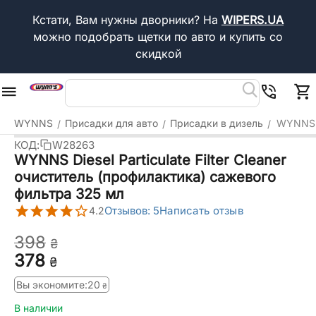
Кстати, Вам нужны дворники?
На
WIPERS.UA
можно подобрать щетки по авто и купить со
скидкой
WYNNS
Присадки для авто
Присадки в дизель
WYNNS D
/
/
/
КОД:
W28263
WYNNS Diesel Particulate Filter Cleaner
очиститель (профилактика) сажевого
фильтра 325 мл
Отзывов: 5
Написать отзыв
4.2
‍398‍
₴
‍378‍
₴
Вы экономите:
‍20‍
₴
В наличии