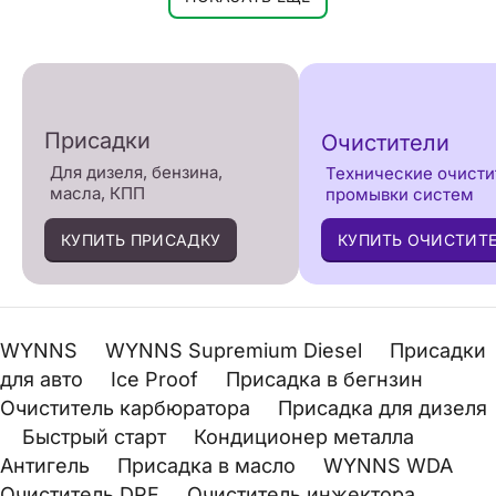
Присадки
Очистители
Для дизеля, бензина,
Технические очисти
масла, КПП
промывки систем
КУПИТЬ ПРИСАДКУ
КУПИТЬ ОЧИСТИТ
WYNNS
WYNNS Supremium Diesel
Присадки
для авто
Ice Proof
Присадка в бегнзин
Очиститель карбюратора
Присадка для дизеля
Быстрый старт
Кондиционер металла
Антигель
Присадка в масло
WYNNS WDA
Очиститель DPF
Очиститель инжектора