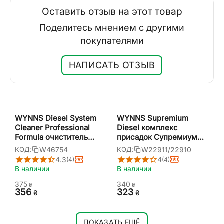
Оставить отзыв на этот товар
Поделитесь мнением с другими
покупателями
НАПИСАТЬ ОТЗЫВ
WYNNS Diesel System
WYNNS Supremium
Cleaner Professional
Diesel комплекс
Formula очиститель
присадок Супремиум
дизельной топливной
для улучшения качества
W46754
W22911/22910
КОД:
КОД:
системы 325 мл
дизеля 250 мл
4.3
4
(4)
(4)
В наличии
В наличии
‍375‍
‍340‍
₴
₴
‍356‍
‍323‍
₴
₴
ПОКАЗАТЬ ЕЩЁ