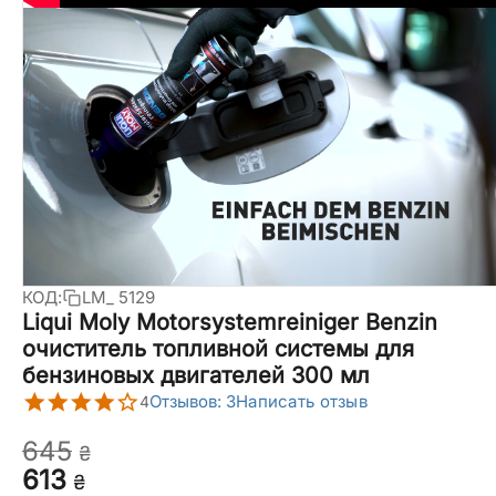
КОД:
LM_ 5129
Liqui Moly Motor­sys­tem­rei­niger Benzin
очиститель топливной системы для
бензиновых двигателей 300 мл
Отзывов: 3
Написать отзыв
4
‍645‍
₴
‍613‍
₴