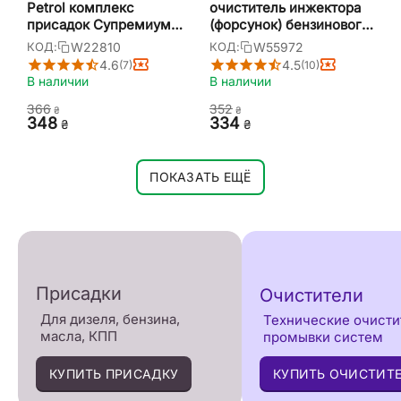
Petrol комплекс
очиститель инжектора
присадок Супремиум
(форсунок) бензинового
для улучшения качества
двигателя 325 мл
W22810
W55972
КОД:
КОД:
топлива 250 мл
4.6
4.5
(7)
(10)
В наличии
В наличии
‍366‍
‍352‍
₴
₴
‍348‍
‍334‍
₴
₴
ПОКАЗАТЬ ЕЩЁ
Присадки
Очистители
Для дизеля, бензина,
Технические очисти
масла, КПП
промывки систем
КУПИТЬ ПРИСАДКУ
КУПИТЬ ОЧИСТИТ