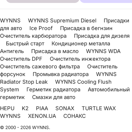
WYNNS
WYNNS Supremium Diesel
Присадки
для авто
Ice Proof
Присадка в бегнзин
Очиститель карбюратора
Присадка для дизеля
Быстрый старт
Кондиционер металла
Антигель
Присадка в масло
WYNNS WDA
Очиститель DPF
Очиститель инжектора
Очиститель сажевого фильтра
Очиститель
форсунок
Промывка радиатора
WYNNS
Radiator Stop Leak
WYNNS Cooling Flush
System
Герметик радиатора
Автомобильный
герметик
Смазки для авто
HEPU
K2
PIAA
SONAX
TURTLE WAX
WYNNS
XENON.UA
СОНАКС
© 2000 - 2026 WYNNS.