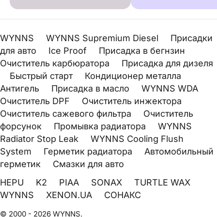
WYNNS
WYNNS Supremium Diesel
Присадки
для авто
Ice Proof
Присадка в бегнзин
Очиститель карбюратора
Присадка для дизеля
Быстрый старт
Кондиционер металла
Антигель
Присадка в масло
WYNNS WDA
Очиститель DPF
Очиститель инжектора
Очиститель сажевого фильтра
Очиститель
форсунок
Промывка радиатора
WYNNS
Radiator Stop Leak
WYNNS Cooling Flush
System
Герметик радиатора
Автомобильный
герметик
Смазки для авто
HEPU
K2
PIAA
SONAX
TURTLE WAX
WYNNS
XENON.UA
СОНАКС
© 2000 - 2026 WYNNS.