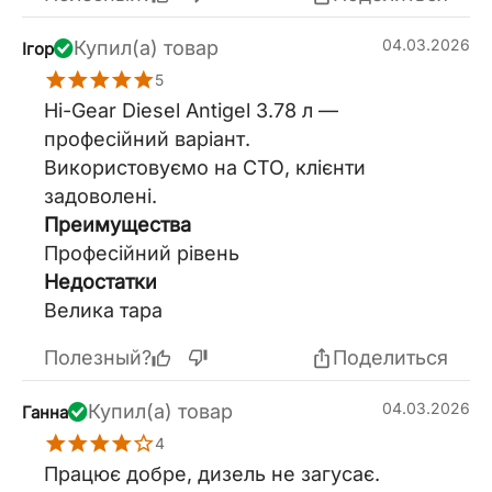
04.03.2026
Купил(а) товар
Ігор
5
Hi-Gear Diesel Antigel 3.78 л —
професійний варіант.
Використовуємо на СТО, клієнти
задоволені.
Преимущества
Професійний рівень
Недостатки
Велика тара
Полезный?
Поделиться
04.03.2026
Купил(а) товар
Ганна
4
Працює добре, дизель не загусає.