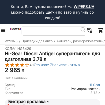
Кстати, Вам нужны дворники?
На
WIPERS.UA
можно подобрать щетки по авто и купить со
скидкой
WYNNS
Присадки для авто
Антигель, размораживатель 
/
/
КОД:
HG3429
Hi-Gear Diesel Antigel суперантигель для
дизтоплива 3,78 л
Отзывов: 7
Написать отзыв
4.1
2 965
₴
Нет в наличии
Бренд
Hi-Gear
Тип
Размораживатель
Количество
3,78 л
Быстрая доставка