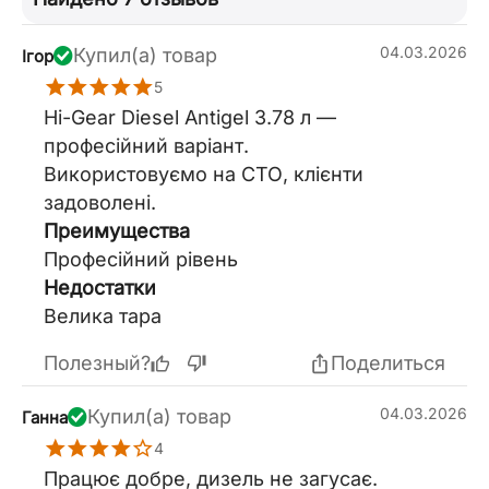
04.03.2026
Купил(а) товар
Ігор
5
Hi-Gear Diesel Antigel 3.78 л —
професійний варіант.
Використовуємо на СТО, клієнти
задоволені.
Преимущества
Професійний рівень
Недостатки
Велика тара
Полезный?
Поделиться
04.03.2026
Купил(а) товар
Ганна
4
Працює добре, дизель не загусає.